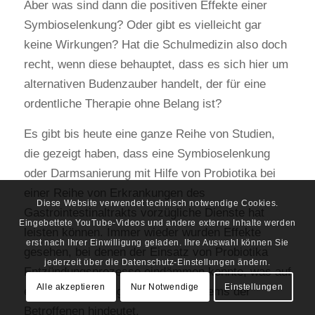
Aber was sind dann die positiven Effekte einer
Symbioselenkung? Oder gibt es vielleicht gar
keine Wirkungen? Hat die Schulmedizin also doch
recht, wenn diese behauptet, dass es sich hier um
alternativen Budenzauber handelt, der für eine
ordentliche Therapie ohne Belang ist?
Es gibt bis heute eine ganze Reihe von Studien,
die gezeigt haben, dass eine Symbioselenkung
oder Darmsanierung mit Hilfe von Probiotika bei
einer Reihe von Erkrankungen des
Diese Website verwendet technisch notwendige Cookies.
Gastrointestinaltrakts vorzügliche Dienste hat
Eingebettete YouTube-Videos und andere externe Inhalte werden
leisten können. Immer wieder wurden Effekte
erst nach Ihrer Einwilligung geladen. Ihre Auswahl können Sie
gesehen, bei denen der Einsatz von Probiotika
jederzeit über die Datenschutz-Einstellungen ändern.
Entzündungsprozesse eindämmen konnte, was auf
Alle akzeptieren
Nur Notwendige
Einstellungen
eine Beeinflussung des Immunsystems der
Betroffenen hindeutet.